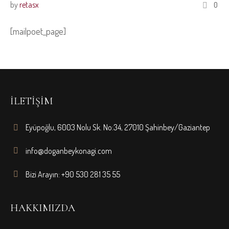
by
retasx
0
[mailpoet_page]
İLETIŞIM
Eyüpoğlu, 6003 Nolu Sk. No:34, 27010 Şahinbey/Gaziantep
info@doganbeykonagi.com
Bizi Arayın: +90 530 281 35 55
HAKKIMIZDA